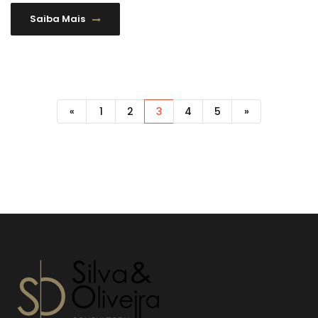
Saiba Mais
«
1
2
3
4
5
»